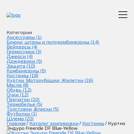
Категории
Аксессуары
(1)
Брюки, штаны и полукомбинезоны
(14)
Вейдерсы
(4)
Гермосумки
(3)
Джерси
(4)
Дождевики
(5)
Защита
(10)
Комбинезоны
(5)
Костюмы
(18)
Куртки, Моторубашки, Жилетки
(26)
Масла
(8)
Обувь
(12)
Очки
(12)
Перчатки
(20)
Термобелье
(5)
Толстовки, флиски
(5)
Футболки
(1)
Шлема
(20)
Главная
/
Каталог экипировки
/
Костюмы
/ Куртка
Эндуро Freeride DF Blue-Yellow