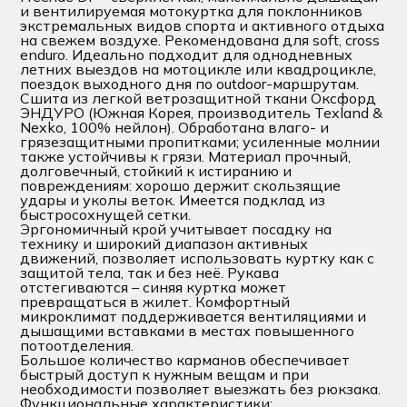
и вентилируемая мотокуртка для поклонников
экстремальных видов спорта и активного отдыха
на свежем воздухе. Рекомендована для soft, cross
enduro. Идеально подходит для однодневных
летних выездов на мотоцикле или квадроцикле,
поездок выходного дня по outdoor-маршрутам.
Сшита из легкой ветрозащитной ткани Оксфорд
ЭНДУРО (Южная Корея, производитель Texland &
Nexko, 100% нейлон). Обработана влаго- и
грязезащитными пропитками; усиленные молнии
также устойчивы к грязи. Материал прочный,
долговечный, стойкий к истиранию и
повреждениям: хорошо держит скользящие
удары и уколы веток. Имеется подклад из
быстросохнущей сетки.
Эргономичный крой учитывает посадку на
технику и широкий диапазон активных
движений, позволяет использовать куртку как с
защитой тела, так и без неё. Рукава
отстегиваются – синяя куртка может
превращаться в жилет. Комфортный
микроклимат поддерживается вентиляциями и
дышащими вставками в местах повышенного
потоотделения.
Большое количество карманов обеспечивает
быстрый доступ к нужным вещам и при
необходимости позволяет выезжать без рюкзака.
Функциональные характеристики: