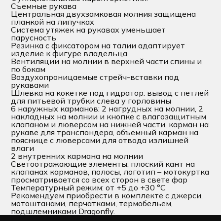
Съемные рукава
Центральная двухзамковая молния защищена
планкой на липучках
Система утяжек на рукавах уменьшает
парусность
Резинка с фиксатором на талии адаптирует
изделие к фигуре владельца
Вентиляции на молнии в верхней части спины и
по бокам
Воздухопроницаемые стрейч-вставки под
рукавами
Шлевка на кокетке под гидратор: вывод с петлей
для питьевой трубки слева у горловины
6 наружных карманов: 2 нагрудных на молнии, 2
накладных на молнии и кнопке с влагозащитным
клапаном и люверсом на нижней части, карман на
рукаве для транспондера, объемный карман на
пояснице с люверсами для отвода излишней
влаги
2 внутренних кармана на молнии
Светоотражающие элементы: плоский кант на
клапанах карманов, полосы, логотип – мотокуртка
просматривается со всех сторон в свете фар
Температурный режим: от +5 до +30 °С
Рекомендуем приобрести в комплекте с джерси,
мотоштанами, перчатками, термобельем,
подшлемниками Dragonfly.