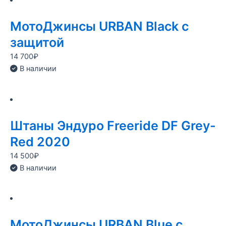
МотоДжинсы URBAN Black с
защитой
14 700
₽
В наличии
Штаны Эндуро Freeride DF Grey-
Red 2020
14 500
₽
В наличии
МотоДжинсы URBAN Blue с