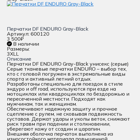
Перчатки DF ENDURO Gray-Black
Артикул: 600120
3 500
₽
В наличии
Размеры:
3XL
L
Описание
Перчатки DF ENDURO Gray-Black унисекс (серые)
Серые тканевые перчатки ENDURO – выбор тех,
кто с головой погружен в экстремальные виды
спорта и активный летний отдых.
Разработаны специально для поездок в стиле
эндуро и off road, используются при езде на
мотоциклах или квадроциклах по бездорожью и
пересеченной местности. Подходят как
мужчинам, так и женщинам.
Обеспечивают надежную защиту и прочное
сцепление с рулем, не сковывая подвижность
суставов. Держат удары и уколы веток, снижают
риск травм при падении и столкновении,
уберегают кожу от ссадин и царапин.
Внешняя оболочка перчаток выполнена из
износостойкого материала повышенной