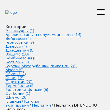
Категории
Аксессуары
(1)
Брюки, штаны и полукомбинезоны
(14)
Вейдерсы
(4)
Гермосумки
(3)
Джерси
(4)
Дождевики
(5)
Защита
(10)
Комбинезоны
(5)
Костюмы
(18)
Куртки, Моторубашки, Жилетки
(26)
Масла
(8)
Обувь
(12)
Очки
(12)
Перчатки
(20)
Термобелье
(5)
Толстовки, флиски
(5)
Футболки
(1)
Шлема
(20)
Главная
/
Каталог
экипировки
/
Перчатки
/ Перчатки DF ENDURO
Gray-Black