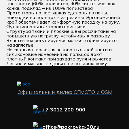
прочности (60% полиэстер, 40% синтетическая
кожа), подклад – из 100% полиэстера.
Протекторы на костяшках сделаны из пены,
накладки на пальцах – из резины. Эргономичный
крой обеспечивает комфортную посадку на руку.
Функциональные характеристики:
Структура ткани и плоские швы рассчитаны на
повышенную нагрузку, устойчивы к разрыву
Эластичная регулируемая манжета фиксируется
на запястье
Не скользят: кожаная основа тыльной части и
силиконовые нанесения на пальцах дают
плотный контакт при захвате руля и рычагов
Легкие и мягкие, не давят, не натираю кожу
Официальный дилер CFMOTO и OSM
+7 3012 200-900
office@pokrovka-38.ru