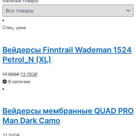
Наличие товара:
Спец. цена
Вейдерсы Finntrail Wademan 1524
Petrol_N (XL)
Первоначальная
Текущая
17 999
₽
13 783
₽
цена
цена:
В наличии
составляла
13
17
783₽.
999₽.
Вейдерсы мембранные QUAD PRO
Man Dark Camo
21 500
₽