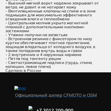
- Высокий мягкий ворот надежно закрывает от
ветра, не давит и не натирает кожу
- Вентиляционные клапаны на спине и в зоне
подмышек для максимально эффективного
отведения влаги и теплообмена
- Центральная молния укрыта магнитной
планкой с дополнительными кнопками-
застежками
- Утяжки-липучки на запястьях
- Встроенная резинка с фиксатором по низу
куртки обеспечивает плотное прилегание,
защищая владельца от холодного воздуха, а
также попадания внутрь воды и грязи
- 2 внутренних и 4 наружных кармана
- Петля под тангенту рации
- Светоотражающие надписи (грудь, спина,
капюшон, левое плечо)
Сделано в России
Официальный дилер CFMOTO и OSM
+7 3012 200-900