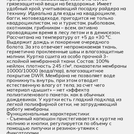
грязезащитной вещи на бездорожье. Имеет
удобный крой, учитывающий посадку райдера на
технику. Идеальна для езды на квадроцикле,
багги, мотовездеходе, пригодится не только
квадроциклистам, но и туристам, рыболовам,
охотникам, грибникам – всем, активно
проводящим время в лесу летом и в демисезон.
Рассчитана на температуру от +5 до +30 °С.
Выдержит дождь и покорение очередного
болота. За это отвечает непромокаемая ткань,
герметично проклеенные швы и влагозащитные
молнии. Куртка сшита из особо прочной 3-
хслойной мембранной ткани. Состав: 100%
нейлон, плотность 245 г/м², показатели мембраны
10000/10000 (вода/пар), влагозащитное
покрытие DWR. Мембрана не позволяет воде
проникнуть внутрь, при этом отводит
естественную влагу от тела, за счет чего
материал «дышит» – нет «эффекта
полиэтиленового пакета», как в обычных
дождевиках. У куртки есть гладкий подклад из
легкой полиэфирной сетки, не затрудняющий
работу мембраны.
Функциональные характеристики:
- Съемный капюшон пристегивается к куртке на
молнию и кнопки, регулируется по объему с
помощью липучки и резинок-утяжек с
фиксаторами