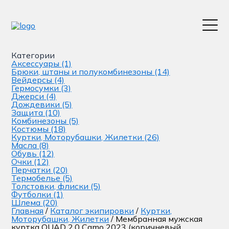
Категории
Аксессуары
(1)
Брюки, штаны и полукомбинезоны
(14)
Вейдерсы
(4)
Гермосумки
(3)
Джерси
(4)
Дождевики
(5)
Защита
(10)
Комбинезоны
(5)
Костюмы
(18)
Куртки, Моторубашки, Жилетки
(26)
Масла
(8)
Обувь
(12)
Очки
(12)
Перчатки
(20)
Термобелье
(5)
Толстовки, флиски
(5)
Футболки
(1)
Шлема
(20)
Главная
/
Каталог экипировки
/
Куртки,
Моторубашки, Жилетки
/ Мембранная мужская
куртка QUAD 2.0 Camo 2023 (коричневый