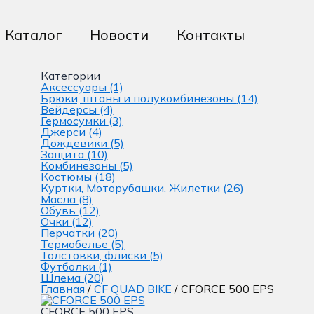
Каталог
Новости
Контакты
Категории
Аксессуары
(1)
Брюки, штаны и полукомбинезоны
(14)
Вейдерсы
(4)
Гермосумки
(3)
Джерси
(4)
Дождевики
(5)
Защита
(10)
Комбинезоны
(5)
Костюмы
(18)
Куртки, Моторубашки, Жилетки
(26)
Масла
(8)
Обувь
(12)
Очки
(12)
Перчатки
(20)
Термобелье
(5)
Толстовки, флиски
(5)
Футболки
(1)
Шлема
(20)
Главная
/
CF QUAD BIKE
/ CFORCE 500 EPS
CFORCE 500 EPS